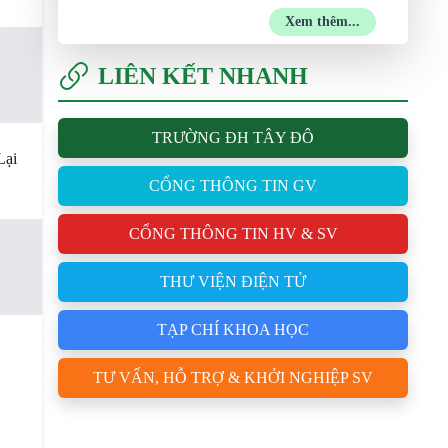
Xem thêm...
LIÊN KẾT NHANH
TRƯỜNG ĐH TÂY ĐÔ
Lại
CỔNG THÔNG TIN GV
CỔNG THÔNG TIN HV & SV
THƯ VIỆN ĐIỆN TỬ
TẠP CHÍ KHOA HỌC
TƯ VẤN, HỖ TRỢ & KHỞI NGHIỆP SV