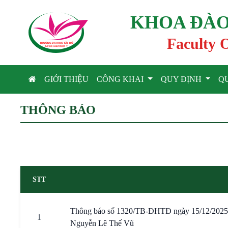
KHOA ĐÀO
Faculty 
TRƯỜNG ĐẠI HỌC TÂ
Y
 ĐÔ
T
A
Y
 DO UNIVERSIT
Y
GIỚI THIỆU
CÔNG KHAI
QUY ĐỊNH
Q
THÔNG BÁO
STT
Thông báo số 1320/TB-ĐHTĐ ngày 15/12/2025 về 
1
Nguyễn Lê Thế Vũ