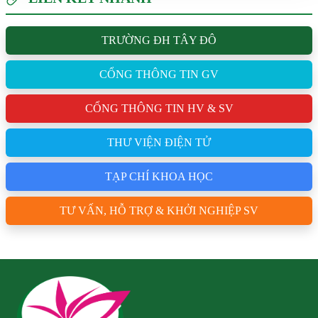
TRƯỜNG ĐH TÂY ĐÔ
CỔNG THÔNG TIN GV
CỔNG THÔNG TIN HV & SV
THƯ VIỆN ĐIỆN TỬ
TẠP CHÍ KHOA HỌC
TƯ VẤN, HỖ TRỢ & KHỞI NGHIỆP SV