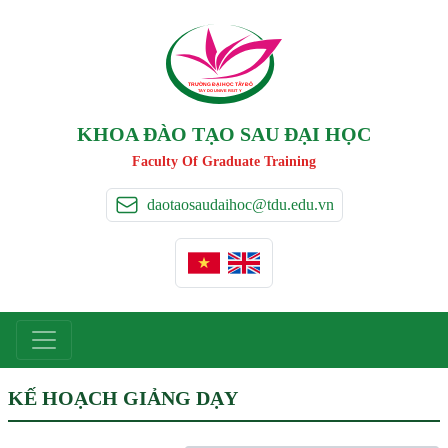
TRƯỜNG ĐẠI HỌC TÂ
Y
 ĐÔ
T
A
Y
 DO UNIVERSIT
Y
KHOA ĐÀO TẠO SAU ĐẠI HỌC
Faculty Of Graduate Training
daotaosaudaihoc@tdu.edu.vn
KẾ HOẠCH GIẢNG DẠY