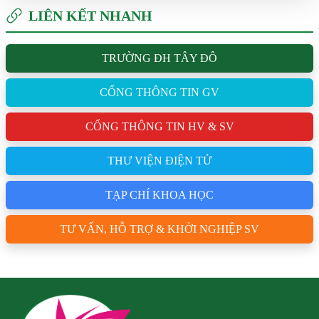
LIÊN KẾT NHANH
TRƯỜNG ĐH TÂY ĐÔ
CỔNG THÔNG TIN GV
CỔNG THÔNG TIN HV & SV
THƯ VIỆN ĐIỆN TỬ
TẠP CHÍ KHOA HỌC
TƯ VẤN, HỖ TRỢ & KHỞI NGHIỆP SV