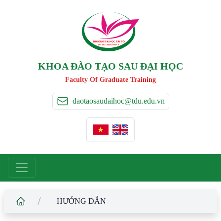
TRƯỜNG ĐẠI HỌC TÂ
Y
 ĐÔ
T
A
Y
 DO UNIVERSIT
Y
KHOA ĐÀO TẠO SAU ĐẠI HỌC
Faculty Of Graduate Training
daotaosaudaihoc@tdu.edu.vn
/
HƯỚNG DẪN