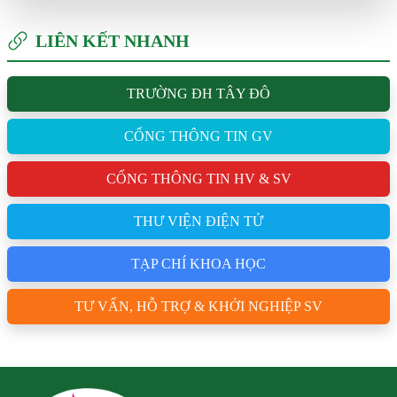
LIÊN KẾT NHANH
TRƯỜNG ĐH TÂY ĐÔ
CỔNG THÔNG TIN GV
CỔNG THÔNG TIN HV & SV
THƯ VIỆN ĐIỆN TỬ
TẠP CHÍ KHOA HỌC
TƯ VẤN, HỖ TRỢ & KHỞI NGHIỆP SV