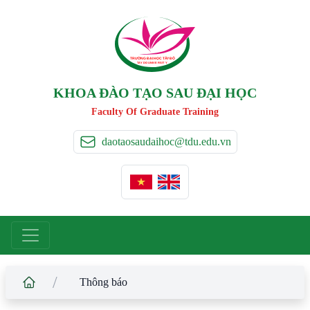
TRƯỜNG ĐẠI HỌC TÂ
Y
 ĐÔ
T
A
Y
 DO UNIVERSIT
Y
KHOA ĐÀO TẠO SAU ĐẠI HỌC
Faculty Of Graduate Training
daotaosaudaihoc@tdu.edu.vn
/
Thông báo