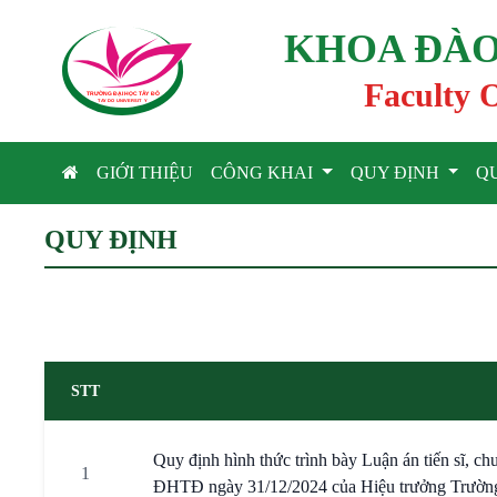
KHOA ĐÀO
Faculty 
TRƯỜNG ĐẠI HỌC TÂ
Y
 ĐÔ
T
A
Y
 DO UNIVERSIT
Y
GIỚI THIỆU
CÔNG KHAI
QUY ĐỊNH
Q
QUY ĐỊNH
STT
Quy định hình thức trình bày Luận án tiến sĩ, c
1
ĐHTĐ ngày 31/12/2024 của Hiệu trưởng Trườn