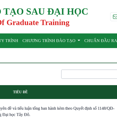
 TẠO SAU ĐẠI HỌC
Of Graduate Training
UY TRÌNH
CHƯƠNG TRÌNH ĐÀO TẠO
CHUẨN ĐẦU R
TIÊU ĐỀ
huyên đề và tiểu luận tổng ban hành kèm theo Quyết định số 1148/QĐ-
g Đại học Tây Đô.