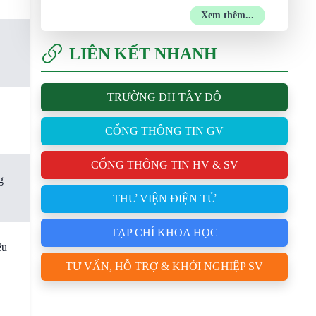
Xem thêm...
LIÊN KẾT NHANH
TRƯỜNG ĐH TÂY ĐÔ
CỔNG THÔNG TIN GV
CỔNG THÔNG TIN HV & SV
g
THƯ VIỆN ĐIỆN TỬ
TẠP CHÍ KHOA HỌC
ệu
TƯ VẤN, HỖ TRỢ & KHỞI NGHIỆP SV