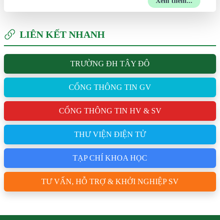
Xem thêm...
LIÊN KẾT NHANH
TRƯỜNG ĐH TÂY ĐÔ
CỔNG THÔNG TIN GV
CỔNG THÔNG TIN HV & SV
THƯ VIỆN ĐIỆN TỬ
TẠP CHÍ KHOA HỌC
TƯ VẤN, HỖ TRỢ & KHỞI NGHIỆP SV