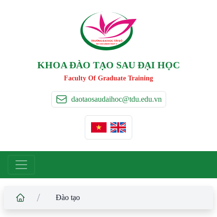
TRƯỜNG ĐẠI HỌC TÂ
Y
 ĐÔ
T
A
Y
 DO UNIVERSIT
Y
KHOA ĐÀO TẠO SAU ĐẠI HỌC
Faculty Of Graduate Training
daotaosaudaihoc@tdu.edu.vn
/
Đào tạo