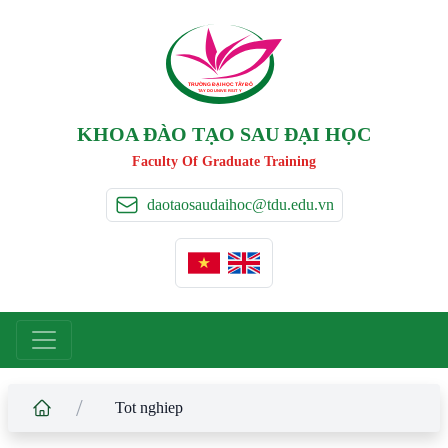
TRƯỜNG ĐẠI HỌC TÂ
Y
 ĐÔ
T
A
Y
 DO UNIVERSIT
Y
KHOA ĐÀO TẠO SAU ĐẠI HỌC
Faculty Of Graduate Training
daotaosaudaihoc@tdu.edu.vn
/
Tot nghiep