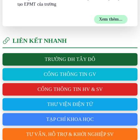
tạo EPMT của trường
Xem thêm...
LIÊN KẾT NHANH
TRƯỜNG ĐH TÂY ĐÔ
CỔNG THÔNG TIN GV
CỔNG THÔNG TIN HV & SV
THƯ VIỆN ĐIỆN TỬ
TẠP CHÍ KHOA HỌC
TƯ VẤN, HỖ TRỢ & KHỞI NGHIỆP SV