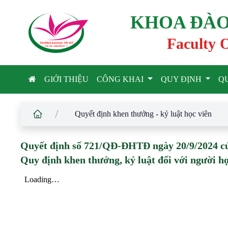
KHOA ĐÀO
Faculty 
TRƯỜNG ĐẠI HỌC TÂ
Y
 ĐÔ
T
A
Y
 DO UNIVERSIT
Y
GIỚI THIỆU
CÔNG KHAI
QUY ĐỊNH
Q
/
Quyết định khen thưởng - kỷ luật học viên
Quyết định số 721/QĐ-ĐHTĐ ngày 20/9/2024 củ
Quy định khen thưởng, kỷ luật đối với người họ