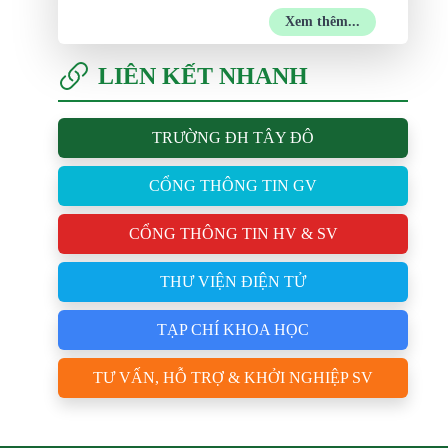
Xem thêm...
LIÊN KẾT NHANH
TRƯỜNG ĐH TÂY ĐÔ
CỔNG THÔNG TIN GV
CỔNG THÔNG TIN HV & SV
THƯ VIỆN ĐIỆN TỬ
TẠP CHÍ KHOA HỌC
TƯ VẤN, HỖ TRỢ & KHỞI NGHIỆP SV